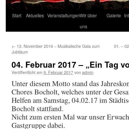
Start
Aktuelles
Veranstaltungen
Wir über
Galerie
In
uns
←
13. November 2016 – Musikalische Gala zum
01. – 0
Jubiläum
04. Februar 2017 – „Ein Tag vo
Veröffentlicht am
9. Februar 2017
von
admin
Unter diesem Motto stand das Jahreskon
Chores Bocholt, welches unter der Ges
Helfen am Samstag, 04.02.17 im Städti
Bocholt stattfand.
Nicht zum ersten Mal war unser Erwach
Gastgruppe dabei.