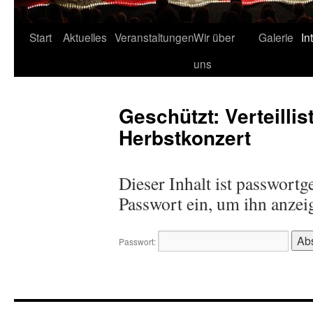
Start
Aktuelles
Veranstaltungen
Wir über
Galerie
In
uns
Geschützt: Verteillis
Herbstkonzert
Dieser Inhalt ist passwortg
Passwort ein, um ihn anzei
Passwort: