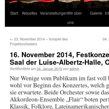
Start
Aktuelles
Veranstaltungen
Wir über
Galerie
In
uns
←
23. November 2014 – Vorspiel des
04.
Projektorchesters
16. November 2014, Festkonzer
Saal der Luise-Albertz-Halle,
Veröffentlicht am
24. Januar 2015
von
admin
Nur Wenige vom Publikum im fast voll 
wohl vor Beginn des Konzertes, welch 
sie erwartete. Beide Orchester sowie da
Akkordeon-Ensemble „Flair“ boten per
Klassik, Folklore, Lateinamerikanisch