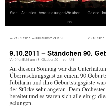
Start
Aktuelles
Veranstaltungen
Wir über
Galerie
In
uns
←
21.09.2011 – Jubiläumsfeier KKO
26.10.2011
9.10.2011 – Ständchen 90. Ge
Veröffentlicht am
16. Oktober 2011
von
Ulli
An diesem Sonntag war das Unterhaltun
Überraschungsgast zu einem 90.Geburts
Jubilarin und ihre Geburtstagsgäste wa
der Stücke sehr angetan. Dem Orchester 
bereitet und es waren sich alle einig: di
gelungen.