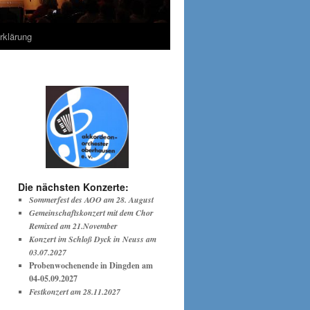
rklärung
Die nächsten Konzerte:
Sommerfest des AOO am 28. August
Gemeinschaftskonzert mit dem Chor
Remixed am 21.November
Konzert im Schloß Dyck in Neuss am
03.07.2027
Probenwochenende in Dingden am
04-05.09.2027
Festkonzert am 28.11.2027