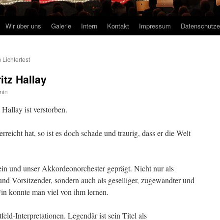
Wir über uns
Galerie
Intern
Kontakt
Impressum
Datenschutze
Lichterfest
itz Hallay
min
Hallay ist verstorben.
reicht hat, so ist es doch schade und traurig, dass er die Welt
ein und unser Akkordeonorchester geprägt. Nicht nur als
und Vorsitzender, sondern auch als geselliger, zugewandter und
r*in konnte man viel von ihm lernen.
eld-Interpretationen. Legendär ist sein Titel als