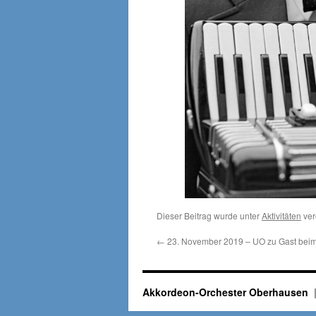
Dieser Beitrag wurde unter
Aktivitäten
ver
←
23. November 2019 – UO zu Gast beim 
Akkordeon-Orchester Oberhausen