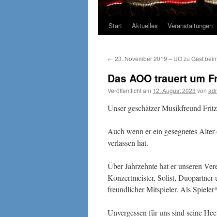
Start
Aktuelles
Veranstaltungen
←
23. November 2019 – UO zu Gast beim 
Das AOO trauert um Fr
Veröffentlicht am
12. August 2023
von
ad
Unser geschätzer Musikfreund Fritz 
Auch wenn er ein gesegnetes Alter er
verlassen hat.
Über Jahrzehnte hat er unseren Ver
Konzertmeister, Solist, Duopartner 
freundlicher Mitspieler. Als Spiele
Unvergessen für uns sind seine Heetf