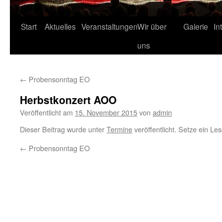
Start
Aktuelles
Veranstaltungen
Wir über
Galerie
In
uns
←
Probensonntag EO
Herbstkonzert AOO
Veröffentlicht am
15. November 2015
von
admin
Dieser Beitrag wurde unter
Termine
veröffentlicht. Setze ein Le
←
Probensonntag EO