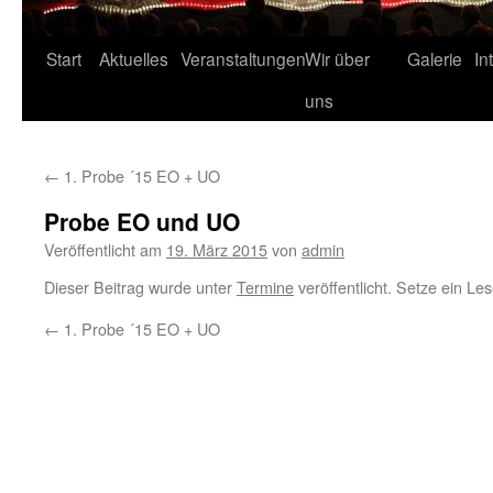
Start
Aktuelles
Veranstaltungen
Wir über
Galerie
In
uns
←
1. Probe ´15 EO + UO
Probe EO und UO
Veröffentlicht am
19. März 2015
von
admin
Dieser Beitrag wurde unter
Termine
veröffentlicht. Setze ein Le
←
1. Probe ´15 EO + UO