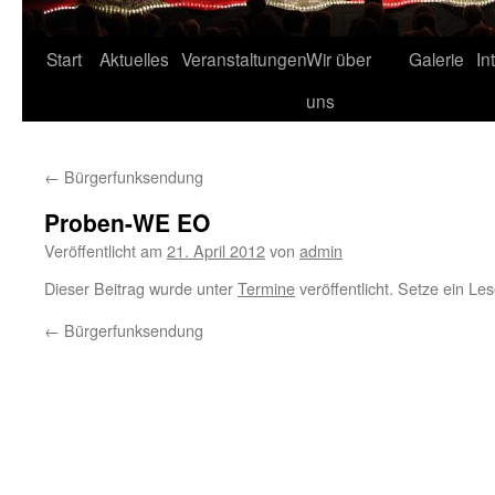
Start
Aktuelles
Veranstaltungen
Wir über
Galerie
In
uns
←
Bürgerfunksendung
Proben-WE EO
Veröffentlicht am
21. April 2012
von
admin
Dieser Beitrag wurde unter
Termine
veröffentlicht. Setze ein Le
←
Bürgerfunksendung