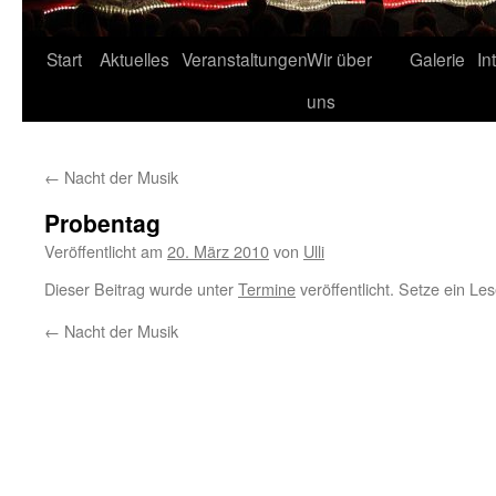
Start
Aktuelles
Veranstaltungen
Wir über
Galerie
In
uns
←
Nacht der Musik
Probentag
Veröffentlicht am
20. März 2010
von
Ulli
Dieser Beitrag wurde unter
Termine
veröffentlicht. Setze ein Le
←
Nacht der Musik