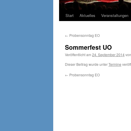
Start
Aktuelles
Veranstaltungen
←
Probensonntag EO
Sommerfest UO
Veröffentlicht am
24. September 2014
vo
Dieser Beitrag wurde unter
Termine
veröff
←
Probensonntag EO