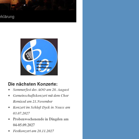
rklärung
Die nächsten Konzerte:
Sommerfest des AOO am 28. August
Gemeinschaftskonzert mit dem Chor
Remixed am 21.November
Konzert im Schloß Dyck in Neuss am
03.07.2027
Probenwochenende in Dingden am
04-05.09.2027
Festkonzert am 28.11.2027