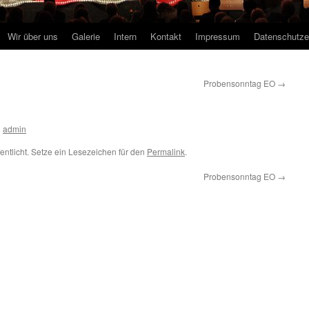
Wir über uns
Galerie
Intern
Kontakt
Impressum
Datenschutze
Probensonntag EO
→
n
admin
entlicht. Setze ein Lesezeichen für den
Permalink
.
Probensonntag EO
→