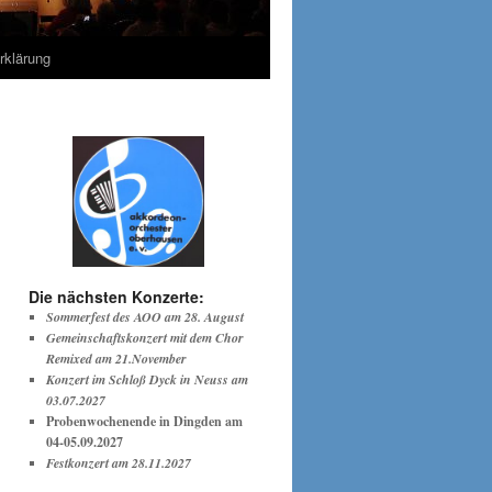
rklärung
Die nächsten Konzerte:
Sommerfest des AOO am 28. August
Gemeinschaftskonzert mit dem Chor
Remixed am 21.November
Konzert im Schloß Dyck in Neuss am
03.07.2027
Probenwochenende in Dingden am
04-05.09.2027
Festkonzert am 28.11.2027