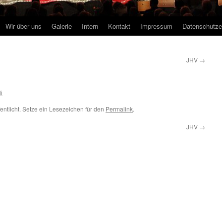
Wir über uns
Galerie
Intern
Kontakt
Impressum
Datenschutze
JHV
→
li
entlicht. Setze ein Lesezeichen für den
Permalink
.
JHV
→