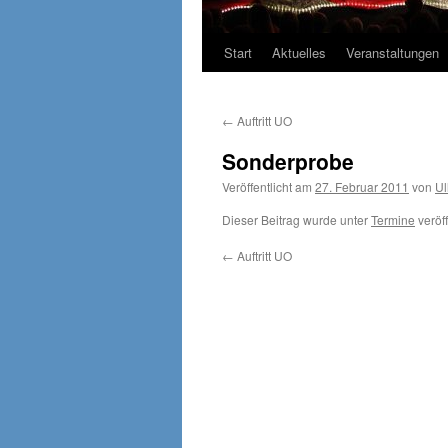
Start
Aktuelles
Veranstaltungen
←
Auftritt UO
Sonderprobe
Veröffentlicht am
27. Februar 2011
von
Ul
Dieser Beitrag wurde unter
Termine
veröff
←
Auftritt UO