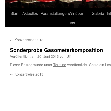
Start
Aktuelles
Veranstaltungen
Wir über
Galerie
In
uns
←
Konzertreise 2013
Sonderprobe Gasometerkomposition
Veröffentlicht am
20. Juni 2013
von
Ulli
Dieser Beitrag wurde unter
Termine
veröffentlicht. Setze ein Le
←
Konzertreise 2013