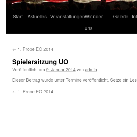
Start
Aktuelles
Veranstaltungen
Wir über
Galerie
In
uns
←
1. Probe EO 2014
Spielersitzung UO
Veröffentlicht am
9. Januar 2014
von
admin
Dieser Beitrag wurde unter
Termine
veröffentlicht. Setze ein Le
←
1. Probe EO 2014